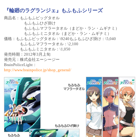
『輪廻のラグランジェ』もふもふシリーズ
商品名：もふもふビッグタオル
もふもふひざ掛け
もふもふマフラータオル（まどか・ラン・ムギナミ）
もふもふミニタオル（まどか・ラン・ムギナミ）
価格：もふもふビッグタオル：\9240もふもふひざ掛け：\5,040
もふもふマフラータオル：\2,100
もふもふミニタオル：\1,050
発売時期：2012年3月上旬
発売元：株式会社エーシージー
BrainPoliceLight：
http://www.brainpolice.jp/shop_general/