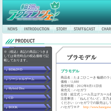
※（税込）表記の商品につきま
しては発売時点の税込価格で記
載しております。
BD&DVD
プラモデル
商品名：たまごひこーき 輪廻のラ
ソーシャルゲーム
価格：\1,680
発売時期：2012年8月11日頃
Hybrid Disc
発売元：ハセガワ
仕様：組立式 シール又はデカール
CD
注意事項：「ねんどろいど」京乃
ください（ハセガワでの販売はし
ハセガワＨＰ
http://www.hasegaw
BOOK