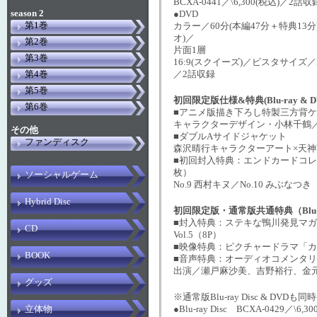
BCXA-0441／\6,300(税込)／2話収
season 2
●DVD
第1巻
カラー／60分(本編47分＋特典13
オ)／
第2巻
片面1層
第3巻
16:9(スクイーズ)／ビスタサイズ／BCB
第4巻
／2話収録
第5巻
初回限定版仕様&特典(Blu-ray & 
第6巻
■アニメ版描き下ろし特製三方背
キャラクターデザイン・小林千鶴
その他
■ダブルAサイドジャケット
ファンディスク
森沢晴行キャラクターアート×天
■初回封入特典：エンドカードコレ
枚）
ソーシャルゲーム
No.9 西村キヌ／No.10 みぶなつき
Hybrid Disc
初回限定版・通常版共通特典（Blu-r
■封入特典：ステキな鴨川発見マガジ
CD
Vol.5（8P）
■映像特典：ピクチャードラマ「
BOOK
■音声特典：オーディオコメンタ
出演／瀬戸麻沙美、吉野裕行、金
グッズ
※通常版Blu-ray Disc & DVDも同
立体物
●Blu-ray Disc BCXA-0429／\6