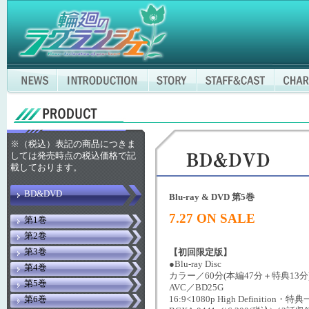
※（税込）表記の商品につきま
しては発売時点の税込価格で記
載しております。
BD&DVD
Blu-ray & DVD 第5巻
7.27 ON SALE
第1巻
第2巻
第3巻
【初回限定版】
●Blu-ray Disc
第4巻
カラー／60分(本編47分＋特典13分
第5巻
AVC／BD25G
第6巻
16:9<1080p High Definition・特典一