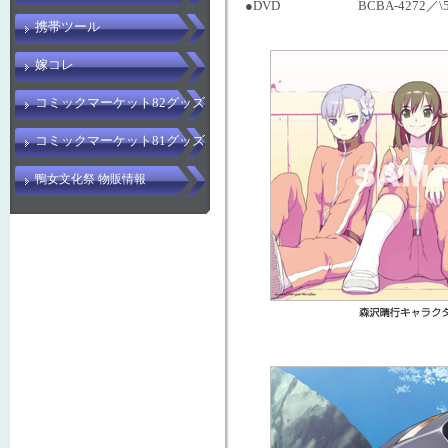
●DVD BCBA-4272／\5,2
携帯ツール
嫁コレ
コミックマーケット82グッズ
コミックマーケット81グッズ
鴨女文化祭 物販情報