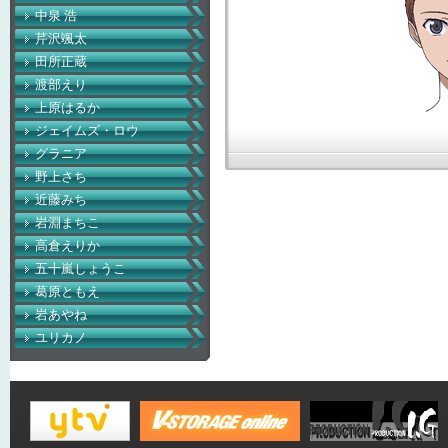
中泉 浩
芹沢颯太
田所正蔵
渡部えり
上原はるか
ジェイムズ・ロウ
グラニア
野上さち
近藤みち
岩淵まちこ
高倉えりか
五十嵐しょうこ
葛原ともえ
岩あやね
ユリカノ