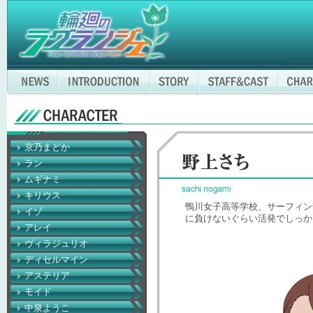
京乃まどか
ラン
ムギナミ
キリウス
鴨川女子高等学校、サーフィン
イゾ
に負けないぐらい活発でしっか
アレイ
ヴィラジュリオ
ディセルマイン
アステリア
モイド
中泉ようこ